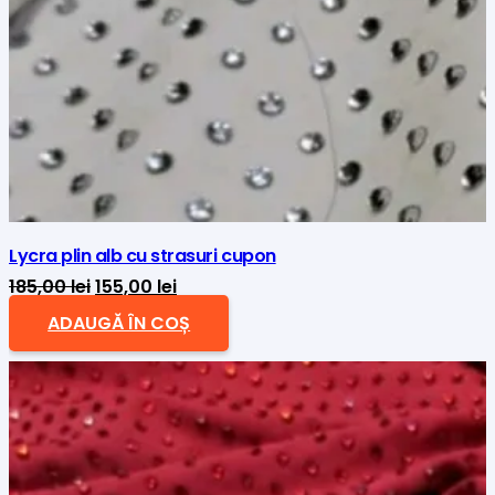
Lycra plin alb cu strasuri cupon
Prețul
Prețul
185,00
lei
155,00
lei
inițial
curent
ADAUGĂ ÎN COȘ
a
este:
fost:
155,00 lei.
185,00 lei.