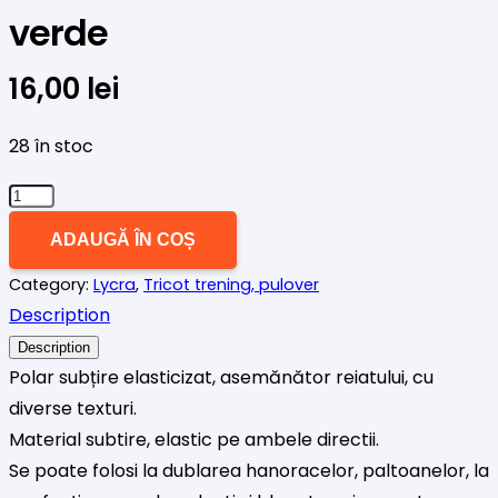
verde
16,00
lei
28 în stoc
Cantitate
Polar
ADAUGĂ ÎN COȘ
subtire
Category:
Lycra
,
Tricot trening, pulover
elasticizat
Description
verde
Description
Polar subțire elasticizat, asemănător reiatului, cu
diverse texturi.
Material subtire, elastic pe ambele directii.
Se poate folosi la dublarea hanoracelor, paltoanelor, la