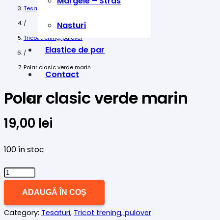
Margele – Stras
Tesaturi
/
Nasturi
Tricot trening, pulover
Elastice de par
/
Polar clasic verde marin
Contact
Polar clasic verde marin
19,00
lei
100 în stoc
Cantitate
Polar
ADAUGĂ ÎN COȘ
clasic
Category:
Tesaturi
,
Tricot trening, pulover
verde