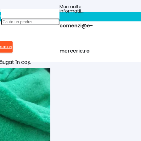
Mai multe
informatii…
!!
comenzi@e-
DUCERI
mercerie.ro
ăugat în coș.