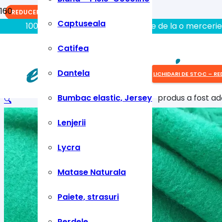
REDUCERI!
REDUCERI!
REDUCERI!
Captuseala
100% aici gasiti tot ce aveti nevoie de la o mercerie
Catifea
Dantela
LICHIDARI DE STOC – RE
Bumbac elastic, Jersey
produs
a fost ad
🔍
Lenjerii
Lycra
Matase Naturala
Paiete, strasuri
Perdele