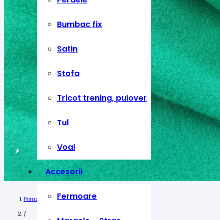
Bumbac fix
Satin
Stofa
Tricot trening, pulover
Tul
Voal
Accesorii
Fermoare
Prima pagină
/