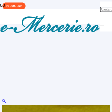
REDUCERI!
REDUCERI!
REDUCERI!
🔍