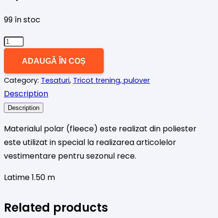
99 în stoc
Cantitate
Polar
ADAUGĂ ÎN COȘ
clasic
Category:
Tesaturi
,
Tricot trening, pulover
galben
Description
mustar
Description
Materialul polar (fleece) este realizat din poliester
este utilizat in special la realizarea articolelor
vestimentare pentru sezonul rece.
Latime 1.50 m
Related products