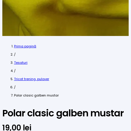
Prima pagină
/
Tesaturi
/
Tricot trening, pulover
/
Polar clasic galben mustar
Polar clasic galben mustar
19,00
lei