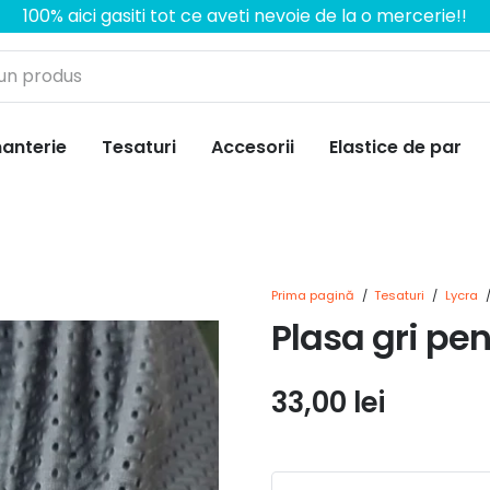
100% aici gasiti tot ce aveti nevoie de la o mercerie!!
anterie
Tesaturi
Accesorii
Elastice de par
Prima pagină
/
Tesaturi
/
Lycra
Plasa gri pen
33,00
lei
Cantitate