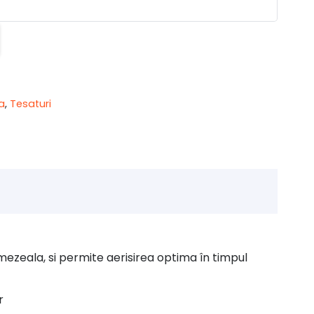
a
,
Tesaturi
ezeala, si permite aerisirea optima în timpul
r