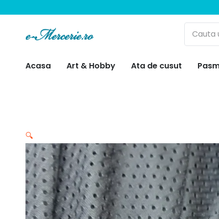
Acasa
Art & Hobby
Ata de cusut
Pasm
🔍