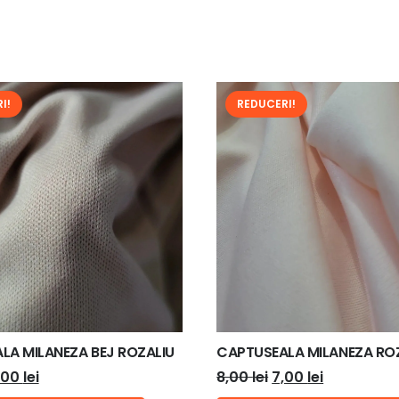
I!
REDUCERI!
LA MILANEZA BEJ ROZALIU
CAPTUSEALA MILANEZA RO
rețul
Prețul
Prețul
Prețul
,00
lei
8,00
lei
7,00
lei