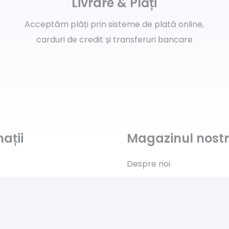
Livrare & Plăți
Acceptăm plăți prin sisteme de plată online,
carduri de credit și transferuri bancare
ații
Magazinul nost
Despre noi
Contact
Politica de „Cookies”
s
G.D.P.R.