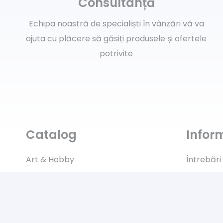
Consultanță
Echipa noastră de specialiști în vânzări vă va
ajuta cu plăcere să găsiți produsele și ofertele
potrivite
Catalog
Inform
Art & Hobby
Întrebări
Ata de cusut
Livrare
Pasmanterie
Returns
Tesaturi
Payment