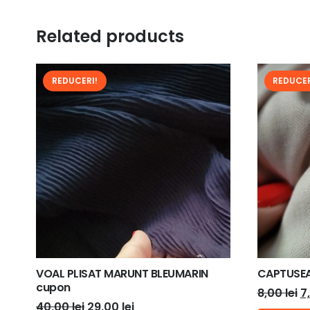
Related products
REDUCERI!
REDUCER
VOAL PLISAT MARUNT BLEUMARIN
CAPTUSEA
cupon
P
8,00
lei
7
Prețul
Prețul
40,00
lei
29,00
lei