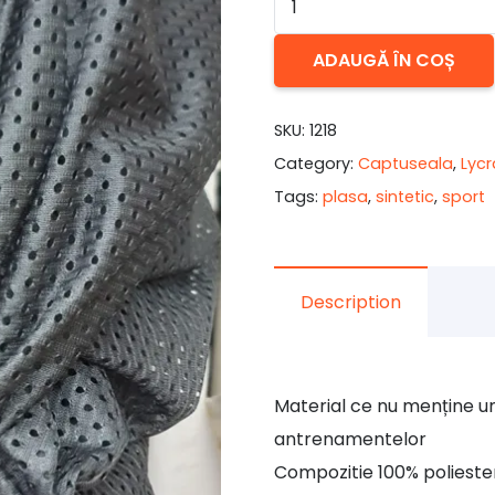
Plasa
ADAUGĂ ÎN COȘ
gri
pentru
articole
SKU:
1218
sport
Category:
Captuseala
,
Lycr
Tags:
plasa
,
sintetic
,
sport
Description
Material ce nu menține um
antrenamentelor
Compozitie 100% polieste