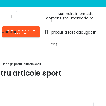
Mai multe informatii…
comenzi@e-mercerie.ro
LICHIDARI DE STOC –
Contact
produs
a fost adăugat în
REDUCERI
coș.
/
Plasa gri pentru articole sport
tru articole sport