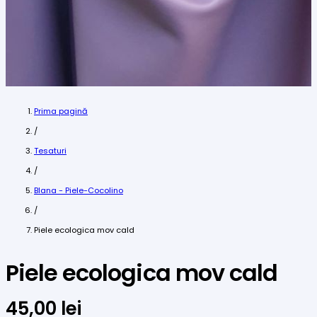
Prima pagină
/
Tesaturi
/
Blana - Piele-Cocolino
/
Piele ecologica mov cald
Piele ecologica mov cald
45,00
lei