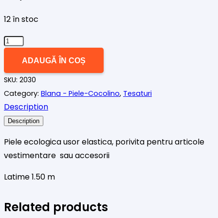
12 în stoc
Cantitate
Piele
ADAUGĂ ÎN COȘ
ecologica
SKU:
2030
mov
Category:
Blana - Piele-Cocolino
,
Tesaturi
cald
Description
Description
Piele ecologica usor elastica, porivita pentru articole
vestimentare sau accesorii
Latime 1.50 m
Related products