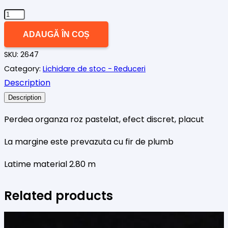
Cantitate
Perdea
ADAUGĂ ÎN COȘ
organza
SKU:
2647
roz
Category:
Lichidare de stoc - Reduceri
pastel
Description
Description
Perdea organza roz pastelat, efect discret, placut
La margine este prevazuta cu fir de plumb
Latime material 2.80 m
Related products