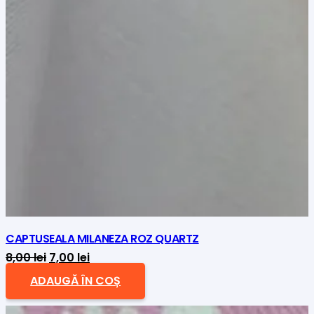
CAPTUSEALA MILANEZA ROZ QUARTZ
Prețul
Prețul
8,00
lei
7,00
lei
inițial
curent
ADAUGĂ ÎN COȘ
a
este: