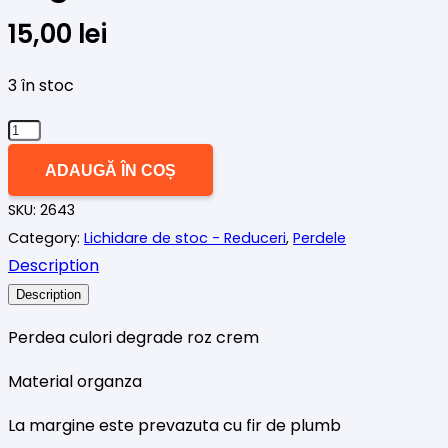
15,00
lei
3 în stoc
Cantitate
Perdea
ADAUGĂ ÎN COȘ
organza
SKU:
2643
roz
Category:
Lichidare de stoc - Reduceri
,
Perdele
degrade
Description
Description
Perdea culori degrade roz crem
Material organza
La margine este prevazuta cu fir de plumb