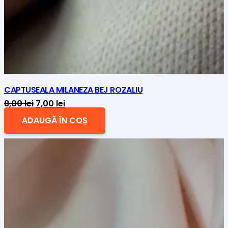
CAPTUSEALA MILANEZA BEJ ROZALIU
Prețul
Prețul
8,00
lei
7,00
lei
inițial
curent
ADAUGĂ ÎN COȘ
a
este:
fost:
7,00 lei.
8,00 lei.