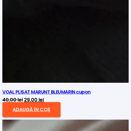
VOAL PLISAT MARUNT BLEUMARIN cupon
Prețul
Prețul
40,00
lei
29,00
lei
inițial
curent
ADAUGĂ ÎN COȘ
a
este:
fost:
29,00 lei.