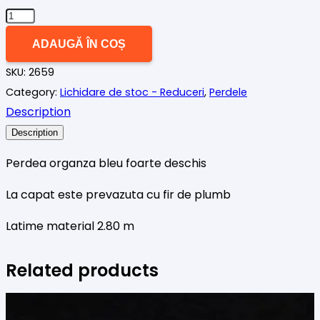
Cantitate
Perdea
ADAUGĂ ÎN COȘ
organza
SKU:
2659
bleu
Category:
Lichidare de stoc - Reduceri
,
Perdele
deschis
Description
Description
Perdea organza bleu foarte deschis
La capat este prevazuta cu fir de plumb
Latime material 2.80 m
Related products