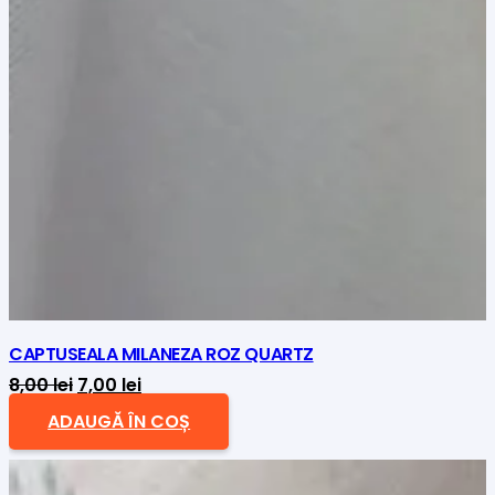
CAPTUSEALA MILANEZA ROZ QUARTZ
Prețul
Prețul
8,00
lei
7,00
lei
inițial
curent
ADAUGĂ ÎN COȘ
a
este:
fost:
7,00 lei.