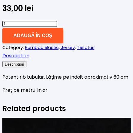
33,00
lei
Cantitate
Patent
ADAUGĂ ÎN COȘ
tubular
Category:
Bumbac elastic, Jersey
,
Tesaturi
rib
Description
verde
menta
Description
Patent rib tubular, Lățime pe indoit aproximativ 60 cm
Preț pe metru liniar
Related products