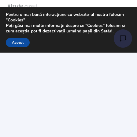
Ata de cusut
Pentru o mai bună interacțiune cu website-ul nostru folosim
Pasmanterie
"Cookies"
Poți găsi mai multe informații despre ce "Cookies" folosim și
Tesaturi
cum aceștia pot fi dezactivații urmând pașii din
Setări
.
Accesorii
Accept
Informații
Întrebări
Livrare
Returns
Payments
Magazinul nostru
Despre noi