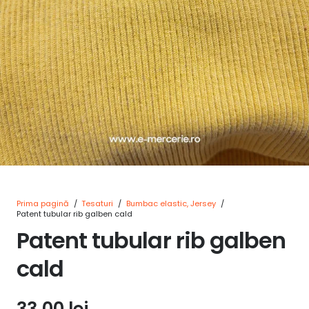
Prima pagină
/
Tesaturi
/
Bumbac elastic, Jersey
/
Patent tubular rib galben cald
Patent tubular rib galben
cald
33,00
lei