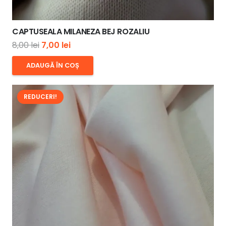
CAPTUSEALA MILANEZA BEJ ROZALIU
Prețul
Prețul
8,00
lei
7,00
lei
inițial
curent
ADAUGĂ ÎN COȘ
a
este:
fost:
7,00 lei.
REDUCERI!
8,00 lei.