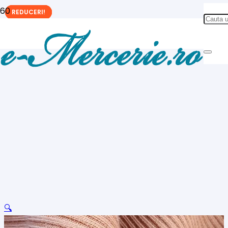
REDUCERI!
REDUCERI!
REDUCERI!
🔍