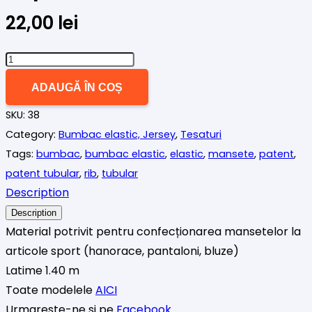
22,00
lei
Cantitate
Patent
ADAUGĂ ÎN COȘ
(bumbac
SKU:
38
rib)
Category:
Bumbac elastic, Jersey
,
Tesaturi
capuccino
Tags:
bumbac
,
bumbac elastic
,
elastic
,
mansete
,
patent
,
patent tubular
,
rib
,
tubular
Description
Description
Material potrivit pentru confecționarea mansetelor la
articole sport (hanorace, pantaloni, bluze)
Latime 1.40 m
Toate modelele
AICI
Urmareste-ne si pe
Facebook