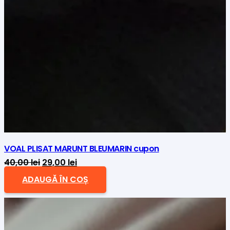
VOAL PLISAT MARUNT BLEUMARIN cupon
Prețul
Prețul
40,00
lei
29,00
lei
inițial
curent
ADAUGĂ ÎN COȘ
a
este:
fost:
29,00 lei.
40,00 lei.