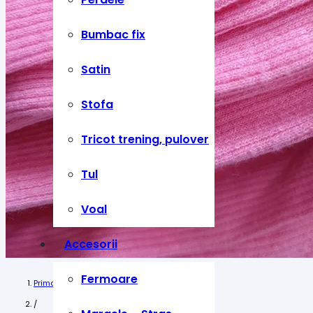
Bumbac fix
Satin
Stofa
Tricot trening, pulover
Tul
Voal
Accesorii
Fermoare
Prima pagină
/