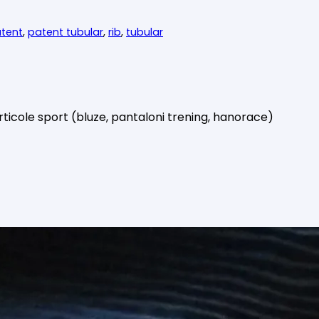
tent
,
patent tubular
,
rib
,
tubular
ticole sport (bluze, pantaloni trening, hanorace)