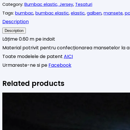
Category:
Bumbac elastic, Jersey
,
Tesaturi
roz
Tags:
bumbac
,
bumbac elastic
,
elastic
,
galben
,
mansete
,
pa
bonbon
Description
Description
Lățime 0.60 m pe indoit
Material potrivit pentru confecționarea mansetelor la ar
Toate modelele de patent
AICI
Urmareste-ne si pe
Facebook
Related products