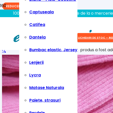
REDUCERI!
REDUCERI!
REDUCERI!
Captuseala
100% aici gasiti tot ce aveti nevoie de la o mercerie
Catifea
Dantela
LICHIDARI DE STOC – RE
Bumbac elastic, Jersey
produs
a fost ad
🔍
Lenjerii
Lycra
Matase Naturala
Paiete, strasuri
Perdele