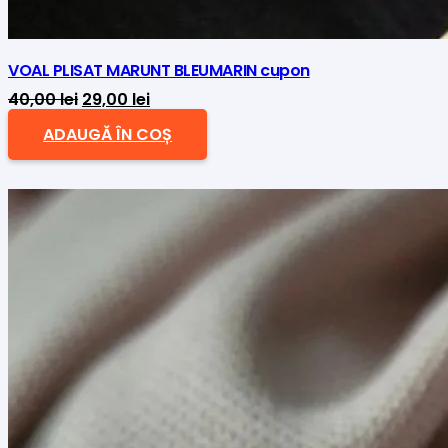
VOAL PLISAT MARUNT BLEUMARIN cupon
Prețul
Prețul
40,00
lei
29,00
lei
inițial
curent
ADAUGĂ ÎN COȘ
a
este:
fost:
29,00 lei.
40,00 lei.