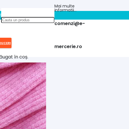
Mai multe
informatii…
!!
comenzi@e-
DUCERI
mercerie.ro
ăugat în coș.