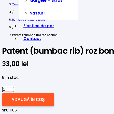
Margele – Stras
Tesaturi
/
Nasturi
Bumbac elastic, Jersey
Elastice de par
/
Patent (bumbac rib) roz bonbon
Contact
Patent (bumbac rib) roz bo
33,00
lei
9 în stoc
Cantitate
Patent
ADAUGĂ ÎN COȘ
(bumbac
SKU:
1106
rib)