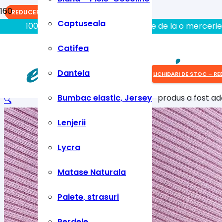
REDUCERI!
REDUCERI!
REDUCERI!
Captuseala
100% aici gasiti tot ce aveti nevoie de la o mercerie
Catifea
Dantela
LICHIDARI DE STOC – RE
Bumbac elastic, Jersey
produs
a fost ad
🔍
Lenjerii
Lycra
Matase Naturala
Paiete, strasuri
Perdele