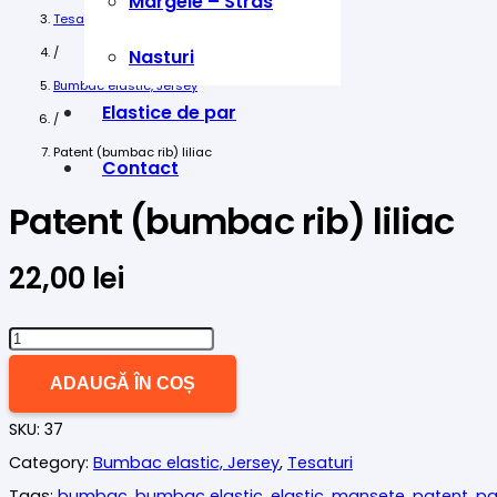
Margele – Stras
Tesaturi
/
Nasturi
Bumbac elastic, Jersey
Elastice de par
/
Patent (bumbac rib) liliac
Contact
Patent (bumbac rib) liliac
22,00
lei
Cantitate
Patent
ADAUGĂ ÎN COȘ
(bumbac
SKU:
37
rib)
Category:
Bumbac elastic, Jersey
,
Tesaturi
liliac
Tags:
bumbac
,
bumbac elastic
,
elastic
,
mansete
,
patent
,
pa