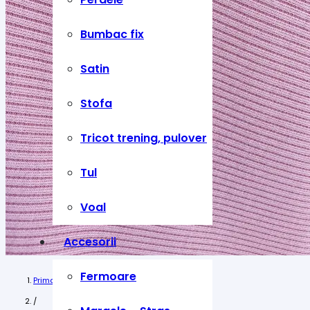
Bumbac fix
Satin
Stofa
Tricot trening, pulover
Tul
Voal
Accesorii
Fermoare
Prima pagină
/