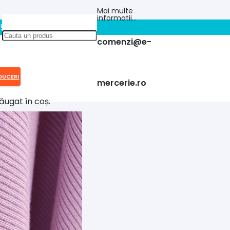
Mai multe
informatii…
!!
comenzi@e-
DUCERI
mercerie.ro
ăugat în coș.