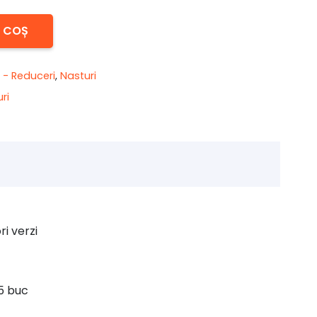
N COȘ
 - Reduceri
,
Nasturi
ri
i verzi
 5 buc