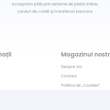
Acceptăm plăți prin sisteme de plată online,
carduri de credit și transferuri bancare
ații
Magazinul nost
Despre noi
Contact
Politica de „Cookies”
s
G.D.P.R.
Termeni și condiții