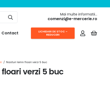
Mai multe informatii…
comenzi@e-mercerie.ro
LICHIDARI DE STOC –
Contact
REDUCERI
ri
/
Nasturi lemn floari verzi 5 buc
floari verzi 5 buc
rețul
urent
ste:
,00 lei.