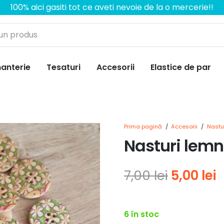
100% aici gasiti tot ce aveti nevoie de la o mercerie!!
anterie
Tesaturi
Accesorii
Elastice de par
Prima pagină
/
Accesorii
/
Nastu
Nasturi lemn 
Prețul
P
7,00
lei
5,00
lei
inițial
c
a
e
6 în stoc
fost:
5