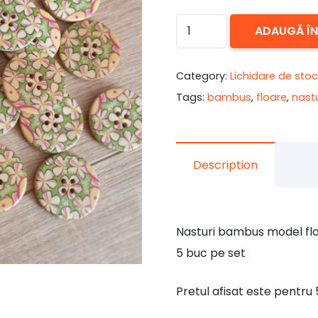
7,00 lei.
Cantitate
ADAUGĂ Î
Nasturi
lemn
Category:
Lichidare de stoc
floari
Tags:
bambus
,
floare
,
nastu
verzi
5
buc
Description
Nasturi bambus model flor
5 buc pe set
Pretul afisat este pentru