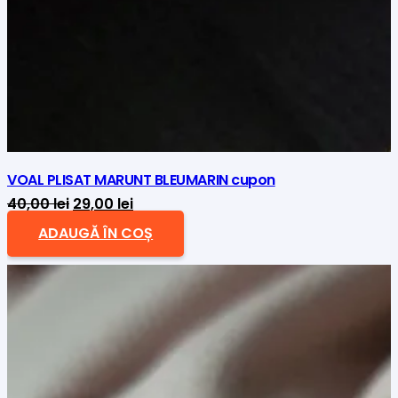
VOAL PLISAT MARUNT BLEUMARIN cupon
Prețul
Prețul
40,00
lei
29,00
lei
inițial
curent
ADAUGĂ ÎN COȘ
a
este:
fost:
29,00 lei.
40,00 lei.