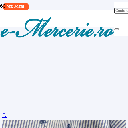
REDUCERI!
REDUCERI!
REDUCERI!
🔍