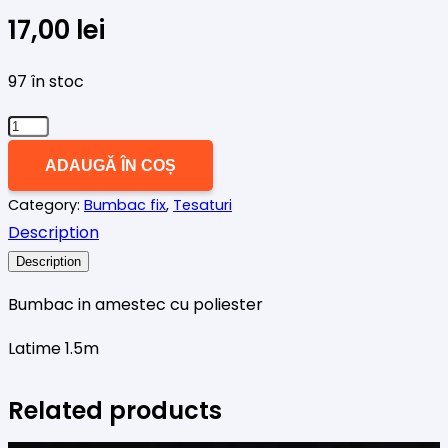
17,00
lei
97 în stoc
Cantitate
Material
ADAUGĂ ÎN COȘ
amestec
Category:
Bumbac fix
,
Tesaturi
bumbac
Description
cu
umbrelute
Description
Bumbac in amestec cu poliester
Latime 1.5m
Related products