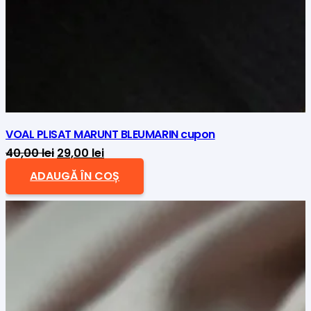
VOAL PLISAT MARUNT BLEUMARIN cupon
Prețul
Prețul
40,00
lei
29,00
lei
inițial
curent
ADAUGĂ ÎN COȘ
a
este:
fost:
29,00 lei.
40,00 lei.