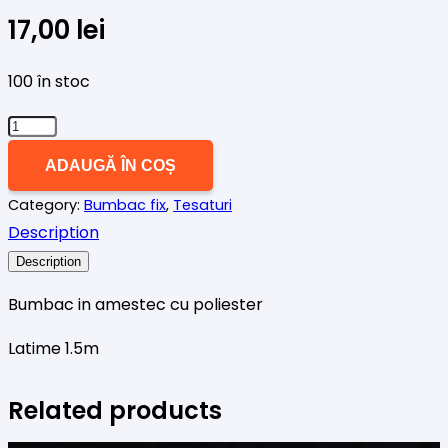
17,00
lei
100 în stoc
Cantitate
Material
ADAUGĂ ÎN COȘ
amestec
Category:
Bumbac fix
,
Tesaturi
bumbac
Description
cu
inimioare
Description
Bumbac in amestec cu poliester
Latime 1.5m
Related products