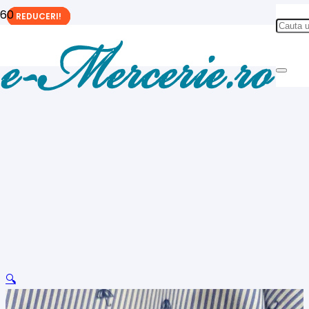
REDUCERI!
REDUCERI!
REDUCERI!
🔍