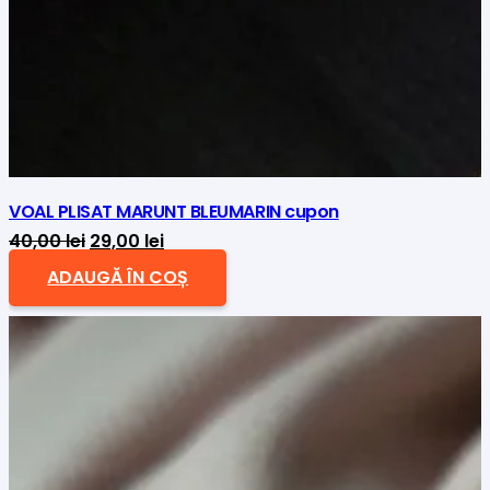
VOAL PLISAT MARUNT BLEUMARIN cupon
Prețul
Prețul
40,00
lei
29,00
lei
inițial
curent
ADAUGĂ ÎN COȘ
a
este:
fost:
29,00 lei.
40,00 lei.