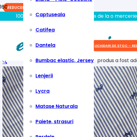
REDUCERI!
REDUCERI!
REDUCERI!
Captuseala
100% aici gasiti tot ce aveti nevoie de la o mercerie
Catifea
Dantela
LICHIDARI DE STOC – RE
Bumbac elastic, Jersey
produs
a fost ad
🔍
Lenjerii
Lycra
Matase Naturala
Paiete, strasuri
Perdele