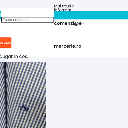
Mai multe
informatii…
!!
comenzi@e-
DUCERI
mercerie.ro
ăugat în coș.