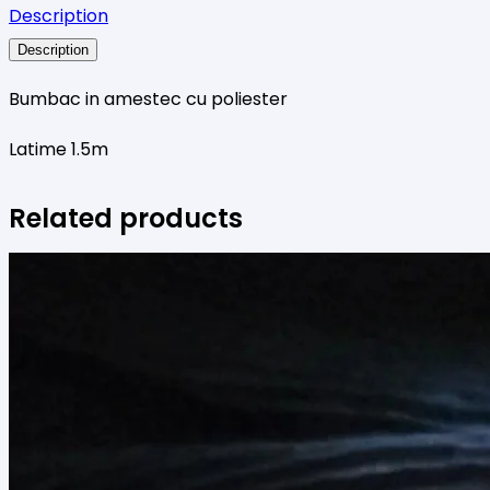
Description
cu
Description
biciclete
Bumbac in amestec cu poliester
Latime 1.5m
Related products