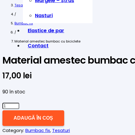
Margele – Stras
Tesaturi
/
Nasturi
Bumbac fix
Elastice de par
/
Material amestec bumbac cu biciclete
Contact
Material amestec bumbac cu
17,00
lei
90 în stoc
Cantitate
Material
ADAUGĂ ÎN COȘ
amestec
Category:
Bumbac fix
,
Tesaturi
bumbac