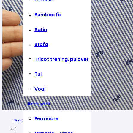
Bumbac fix
Satin
Stofa
Tricot trening, pulover
Tul
Voal
Accesorii
Fermoare
Prima pagină
/