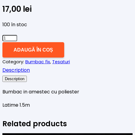
17,00
lei
100 în stoc
Cantitate
Material
ADAUGĂ ÎN COȘ
amestec
Category:
Bumbac fix
,
Tesaturi
bumbac
Description
albastru
cu
Description
picatele
Bumbac in amestec cu poliester
Latime 1.5m
Related products