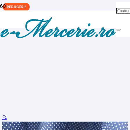
REDUCERI!
REDUCERI!
REDUCERI!
🔍