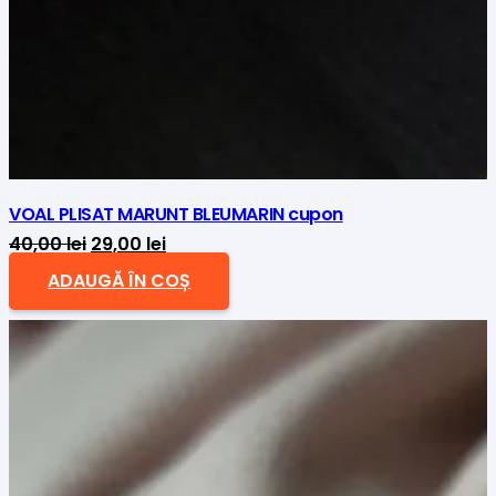
VOAL PLISAT MARUNT BLEUMARIN cupon
Prețul
Prețul
40,00
lei
29,00
lei
inițial
curent
ADAUGĂ ÎN COȘ
a
este:
fost:
29,00 lei.
40,00 lei.