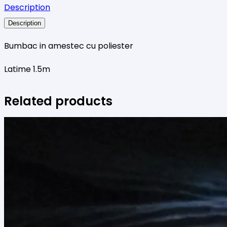
Description
alb
Description
cu
picatele
Bumbac in amestec cu poliester
Latime 1.5m
Related products