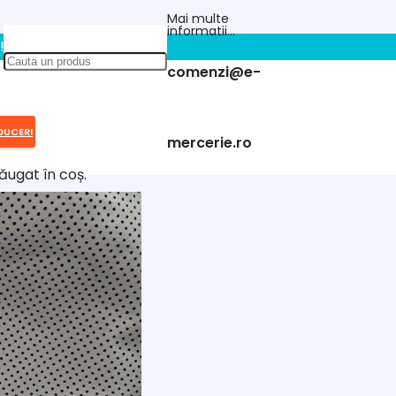
Mai multe
informatii…
!!
comenzi@e-
DUCERI
mercerie.ro
ăugat în coș.