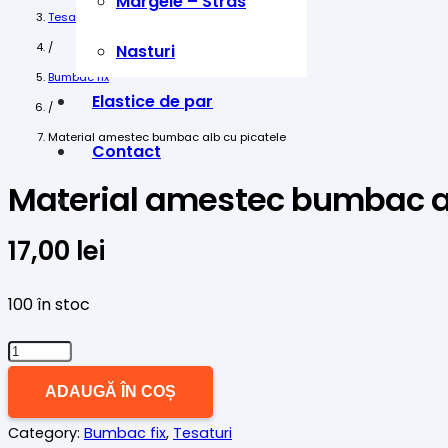
Margele – Stras
Tesaturi
/
Nasturi
Bumbac fix
Elastice de par
/
Material amestec bumbac alb cu picatele
Contact
Material amestec bumbac al
17,00
lei
100 în stoc
Cantitate
Material
ADAUGĂ ÎN COȘ
amestec
Category:
Bumbac fix
,
Tesaturi
bumbac