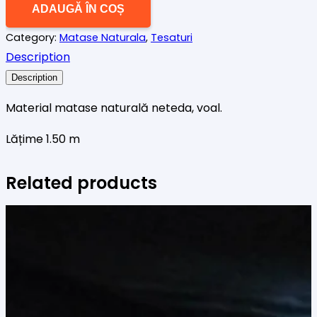
ADAUGĂ ÎN COȘ
naturala
Category:
Matase Naturala
,
Tesaturi
dungi
Description
gri
cafeniu
Description
Material matase naturală neteda, voal.
Lățime 1.50 m
Related products