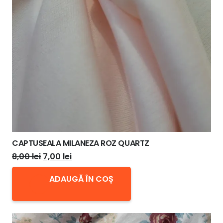
CAPTUSEALA MILANEZA ROZ QUARTZ
Prețul
Prețul
8,00
lei
7,00
lei
inițial
curent
ADAUGĂ ÎN COȘ
a
este:
fost:
7,00 lei.
8,00 lei.