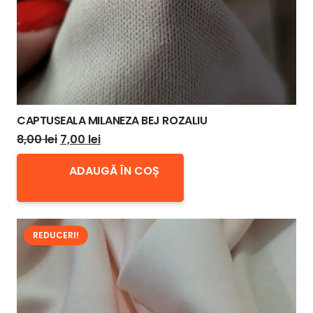
CAPTUSEALA MILANEZA BEJ ROZALIU
Prețul
Prețul
8,00
lei
7,00
lei
inițial
curent
ADAUGĂ ÎN COȘ
a
este:
fost:
7,00 lei.
8,00 lei.
REDUCERI!