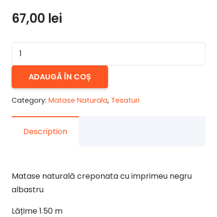
67,00
lei
Cantitate
Matase
naturală
ADAUGĂ ÎN COȘ
creponata
Category:
Matase Naturala
,
Tesaturi
negru
imprimeu
Description
Matase naturală creponata cu imprimeu negru
albastru
Lățime 1.50 m