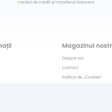
carduri de credit și transferuri bancare
ații
Magazinul nost
Despre noi
Contact
Politica de „Cookies”
s
G.D.P.R.
Termeni și condiții