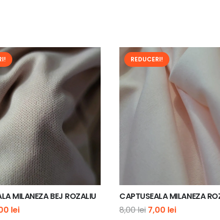
I!
REDUCERI!
LA MILANEZA BEJ ROZALIU
CAPTUSEALA MILANEZA RO
ețul
Prețul
Prețul
Prețul
,00
lei
8,00
lei
7,00
lei