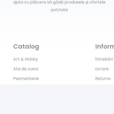
ajuta cu plăcere să găsiți produsele și ofertele
potrivite
Catalog
Inform
Art & Hobby
Întrebări
Ata de cusut
Livrare
Pasmanterie
Returns
Tesaturi
Payment
Accesorii