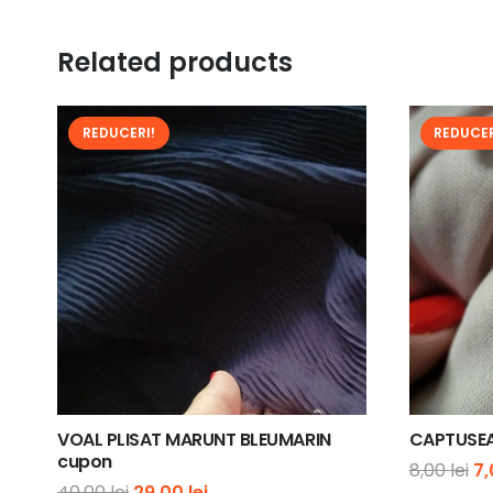
Related products
REDUCERI!
REDUCER
VOAL PLISAT MARUNT BLEUMARIN
CAPTUSEA
cupon
Pr
8,00
lei
7
Prețul
Prețul
40,00
lei
29,00
lei