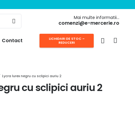
Mai multe informatii…
comenzi@e-mercerie.ro
LICHIDARI DE STOC –
Contact
REDUCERI
/
Lycra lurex negru cu sclipici auriu 2
egru cu sclipici auriu 2