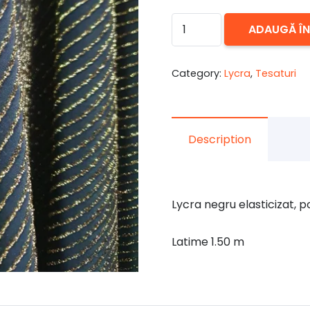
Cantitate
ADAUGĂ Î
Lycra
lurex
Category:
Lycra
,
Tesaturi
negru
cu
sclipici
Description
auriu
2
Lycra negru elasticizat, p
Latime 1.50 m