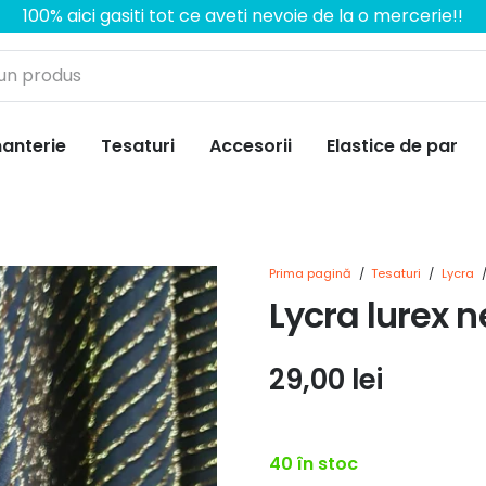
100% aici gasiti tot ce aveti nevoie de la o mercerie!!
anterie
Tesaturi
Accesorii
Elastice de par
Prima pagină
/
Tesaturi
/
Lycra
Lycra lurex n
29,00
lei
40 în stoc