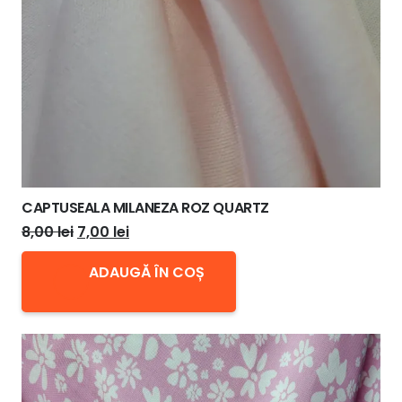
CAPTUSEALA MILANEZA ROZ QUARTZ
Prețul
Prețul
8,00
lei
7,00
lei
inițial
curent
ADAUGĂ ÎN COȘ
a
este:
fost:
7,00 lei.
8,00 lei.