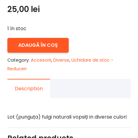
25,00
lei
1 în stoc
Cantitate
ADAUGĂ ÎN COȘ
LOT
FULGI
Category:
Accesorii
,
Diverse
,
Lichidare de stoc -
PENE
Reduceri
NATURALE
VOPSITE
Description
Lot (punguța) fulgi naturali vopsiți in diverse culori