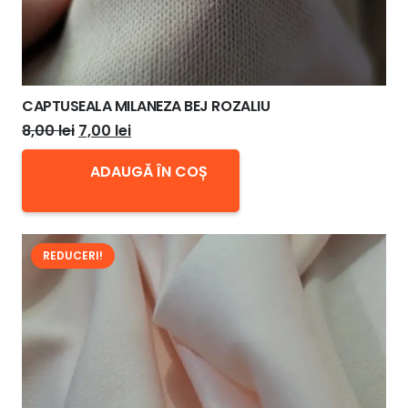
CAPTUSEALA MILANEZA BEJ ROZALIU
Prețul
Prețul
8,00
lei
7,00
lei
inițial
curent
ADAUGĂ ÎN COȘ
a
este:
fost:
7,00 lei.
8,00 lei.
REDUCERI!