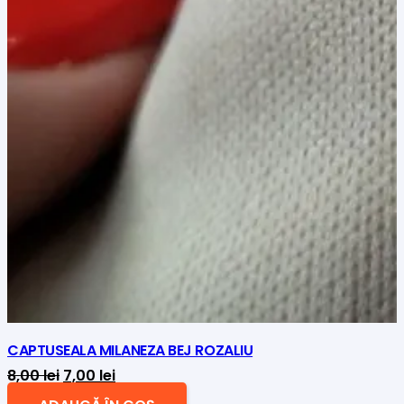
CAPTUSEALA MILANEZA BEJ ROZALIU
Prețul
Prețul
8,00
lei
7,00
lei
inițial
curent