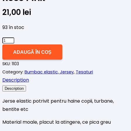
21,00
lei
93 în stoc
Cantitate
Jerse
ADAUGĂ ÎN COȘ
(bumbac
SKU:
1103
elastic)
Category:
Bumbac elastic, Jersey
,
Tesaturi
Rose
Description
Pink
Description
Jerse elastic potrivit pentru haine copii, turbane,
bentite etc
Material moale, placut la atingere, ce pica greu