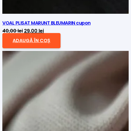
VOAL PLISAT MARUNT BLEUMARIN cupon
Prețul
Prețul
40,00
lei
29,00
lei
inițial
curent
ADAUGĂ ÎN COȘ
a
este:
fost:
29,00 lei.
40,00 lei.