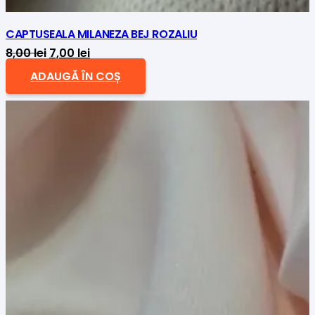
CAPTUSEALA MILANEZA BEJ ROZALIU
Prețul
Prețul
8,00
lei
7,00
lei
inițial
curent
ADAUGĂ ÎN COȘ
a
este:
fost:
7,00 lei.
8,00 lei.