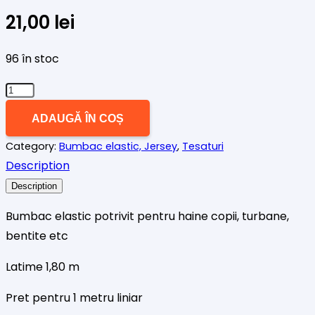
21,00
lei
96 în stoc
Cantitate
Jerse
ADAUGĂ ÎN COȘ
(bumbac
Category:
Bumbac elastic, Jersey
,
Tesaturi
elastic)
Description
fluturi
Description
Bumbac elastic potrivit pentru haine copii, turbane,
bentite etc
Latime 1,80 m
Pret pentru 1 metru liniar