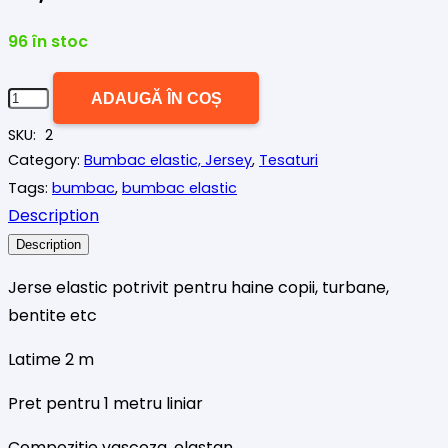
96 în stoc
Cantitate
ADAUGĂ ÎN COȘ
Jerse
SKU:
2
(bumbac
Category:
Bumbac elastic, Jersey
,
Tesaturi
elastic)
Tags:
bumbac
,
bumbac elastic
bleumarin
Description
LOL
Description
Jerse elastic potrivit pentru haine copii, turbane,
bentite etc
Latime 2 m
Pret pentru 1 metru liniar
Compozitie vascoza, elastan