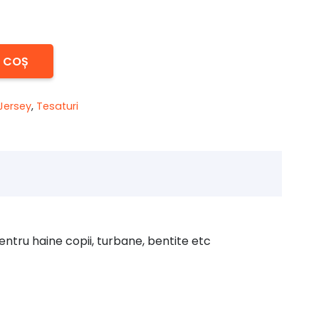
N COȘ
Jersey
,
Tesaturi
entru haine copii, turbane, bentite etc