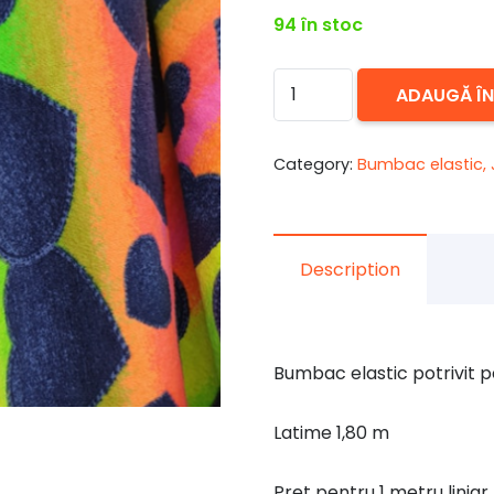
94 în stoc
Cantitate
ADAUGĂ Î
Jerse
(bumbac
Category:
Bumbac elastic, 
elastic)
Rainbow
Hearts
Description
Bumbac elastic potrivit p
Latime 1,80 m
Pret pentru 1 metru liniar