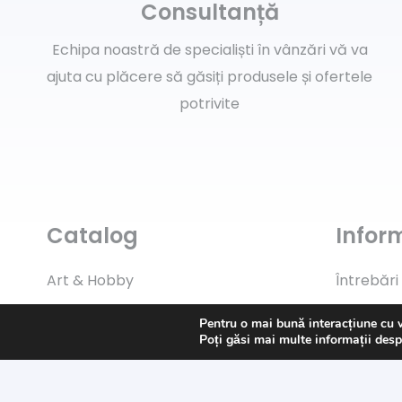
Consultanță
Echipa noastră de specialiști în vânzări vă va
ajuta cu plăcere să găsiți produsele și ofertele
potrivite
Catalog
Inform
Art & Hobby
Întrebări
Ata de cusut
Livrare
Pentru o mai bună interacțiune cu 
Poți găsi mai multe informații desp
Pasmanterie
Returns
Tesaturi
Payment