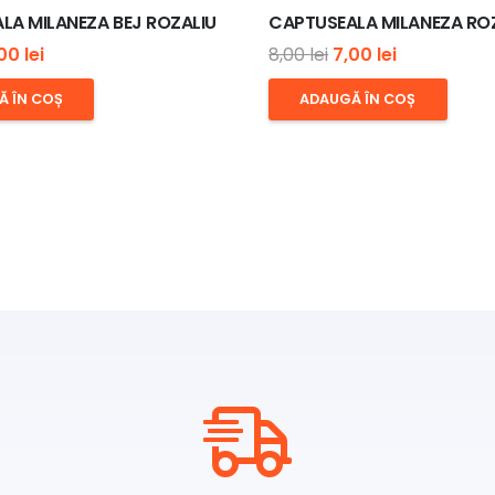
LA MILANEZA BEJ ROZALIU
CAPTUSEALA MILANEZA RO
ețul
Prețul
Prețul
Prețul
,00
lei
8,00
lei
7,00
lei
țial
curent
inițial
curent
Ă ÎN COȘ
ADAUGĂ ÎN COȘ
este:
a
este:
st:
7,00 lei.
fost:
7,00 lei.
00 lei.
8,00 lei.