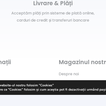
Livrare & Plăți
Acceptăm plăți prin sisteme de plată online,
carduri de credit și transferuri bancare
ații
Magazinul nost
Despre noi
Contact
website-ul nostru folosim "Cookies"
re ce "Cookies" folosim și cum aceștia pot fi dezactivații urmând paș
Politica de „Cookies”
s
G.D.P.R.