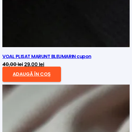
VOAL PLISAT MARUNT BLEUMARIN cupon
Prețul
Prețul
40,00
lei
29,00
lei
inițial
curent
ADAUGĂ ÎN COȘ
a
este:
fost:
29,00 lei.
40,00 lei.