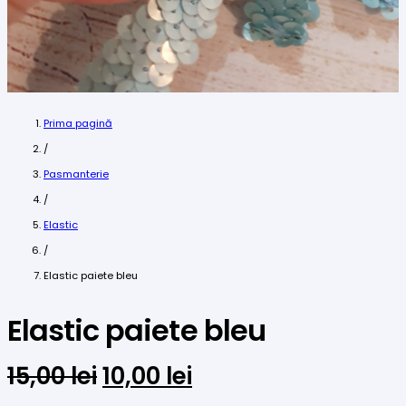
Prima pagină
/
Pasmanterie
/
Elastic
/
Elastic paiete bleu
Elastic paiete bleu
Prețul
Prețul
15,00
lei
10,00
lei
inițial
curent