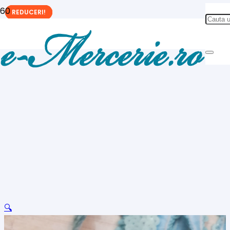
REDUCERI!
REDUCERI!
REDUCERI!
🔍