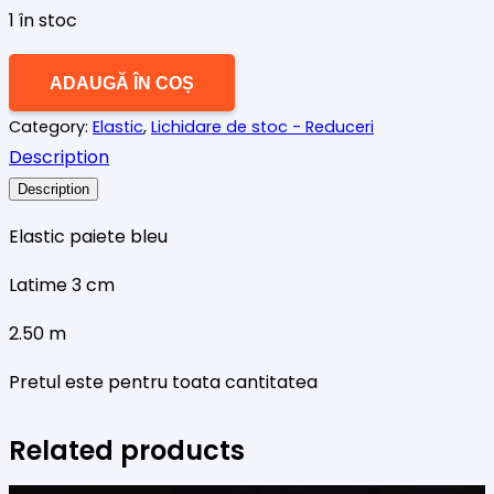
a
este:
1 în stoc
fost:
10,00 lei.
Cantitate
15,00 lei.
ADAUGĂ ÎN COȘ
Elastic
Category:
Elastic
,
Lichidare de stoc - Reduceri
paiete
Description
bleu
Description
Elastic paiete bleu
Latime 3 cm
2.50 m
Pretul este pentru toata cantitatea
Related products