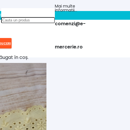
Mai multe
informatii…
!!
comenzi@e-
DUCERI
mercerie.ro
ăugat în coș.