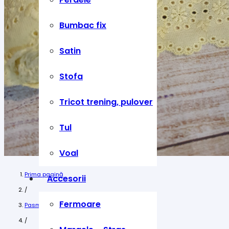
Bumbac fix
Satin
Stofa
Tricot trening, pulover
Tul
Voal
Prima pagină
Accesorii
/
Fermoare
Pasmanterie
/