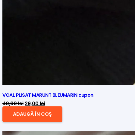
VOAL PLISAT MARUNT BLEUMARIN cupon
Prețul
Prețul
40,00
lei
29,00
lei
inițial
curent
ADAUGĂ ÎN COȘ
a
este:
fost:
29,00 lei.