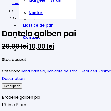
Margele – Stras
Benzi dantela
/
Nasturi
Dantela galben pai
Elastice de par
Dantela galben pai
Contact
Prețul
Prețul
20,00
lei
10,00
lei
inițial
curent
a
este:
Stoc epuizat
fost:
10,00 lei.
Category:
Benzi dantela
,
Lichidare de stoc - Reduceri
,
Pasma
20,00 lei.
Description
Description
Broderie galben pai
Lățime 5 cm