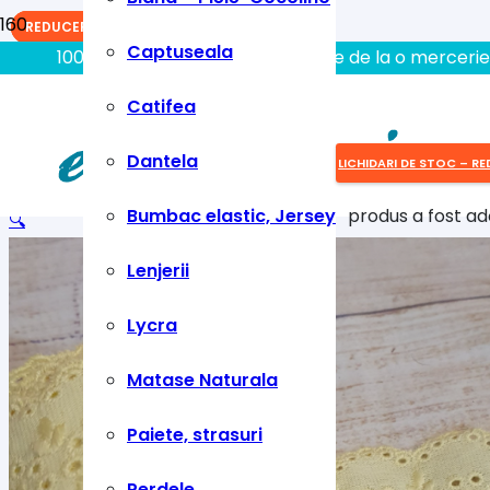
REDUCERI!
REDUCERI!
REDUCERI!
Captuseala
100% aici gasiti tot ce aveti nevoie de la o mercerie
Catifea
Dantela
LICHIDARI DE STOC – RE
Bumbac elastic, Jersey
produs
a fost ad
🔍
Lenjerii
Lycra
Matase Naturala
Paiete, strasuri
Perdele