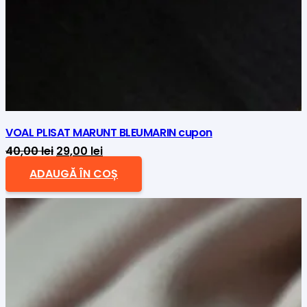
VOAL PLISAT MARUNT BLEUMARIN cupon
Prețul
Prețul
40,00
lei
29,00
lei
inițial
curent
ADAUGĂ ÎN COȘ
a
este:
fost:
29,00 lei.
40,00 lei.