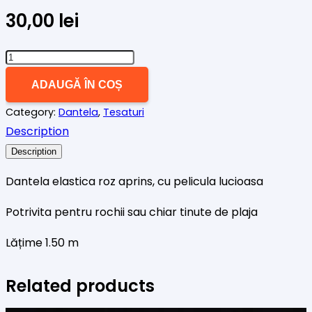
30,00
lei
Cantitate
DANTELA
ADAUGĂ ÎN COȘ
ELASTICA
Category:
Dantela
,
Tesaturi
ROZ
Description
NEON
PELICULA
Description
LUCIOASA
Dantela elastica roz aprins, cu pelicula lucioasa
Potrivita pentru rochii sau chiar tinute de plaja
Lățime 1.50 m
Related products