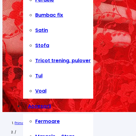
Bumbac fix
Satin
Stofa
Tricot trening, pulover
Tul
Voal
Accesorii
Fermoare
Prima pagină
/