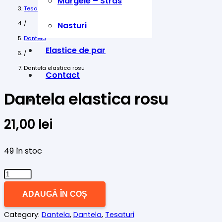
Margele – Stras
Tesaturi
/
Nasturi
Dantela
Elastice de par
/
Dantela elastica rosu
Contact
Dantela elastica rosu
21,00
lei
49 în stoc
Cantitate
Dantela
ADAUGĂ ÎN COȘ
elastica
Category:
Dantela
,
Dantela
,
Tesaturi
rosu