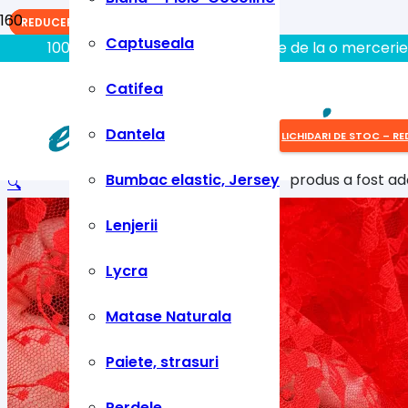
REDUCERI!
REDUCERI!
REDUCERI!
Captuseala
100% aici gasiti tot ce aveti nevoie de la o mercerie
Catifea
Dantela
LICHIDARI DE STOC – RE
Bumbac elastic, Jersey
produs
a fost ad
🔍
Lenjerii
Lycra
Matase Naturala
Paiete, strasuri
Perdele