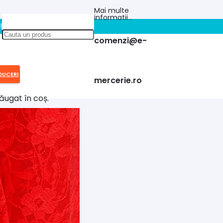
Mai multe
informatii…
!!
comenzi@e-
DUCERI
mercerie.ro
ăugat în coș.