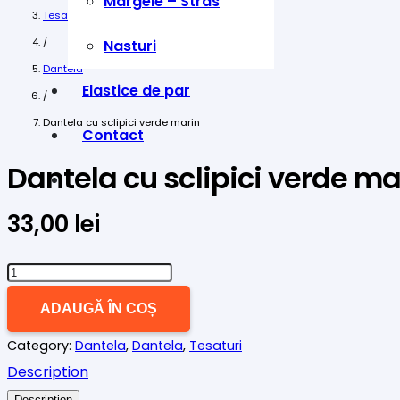
Margele – Stras
Tesaturi
/
Nasturi
Dantela
Elastice de par
/
Dantela cu sclipici verde marin
Contact
Dantela cu sclipici verde ma
33,00
lei
Cantitate
Dantela
ADAUGĂ ÎN COȘ
cu
Category:
Dantela
,
Dantela
,
Tesaturi
sclipici
Description
verde
Description