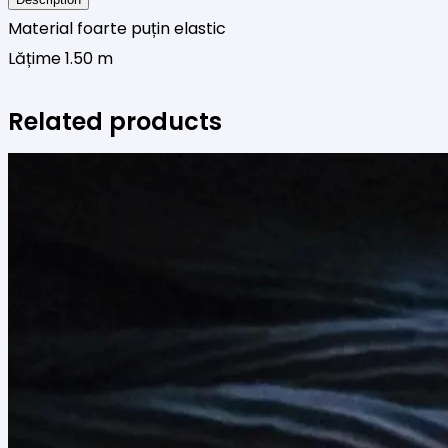
marin
Material foarte puțin elastic
Lățime 1.50 m
Related products