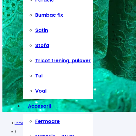
Bumbac fix
Satin
Stofa
Tricot trening, pulover
Tul
Voal
Accesorii
Fermoare
Prima pagină
/