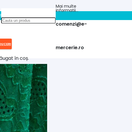
Mai multe
informatii…
!!
comenzi@e-
DUCERI
mercerie.ro
ăugat în coș.