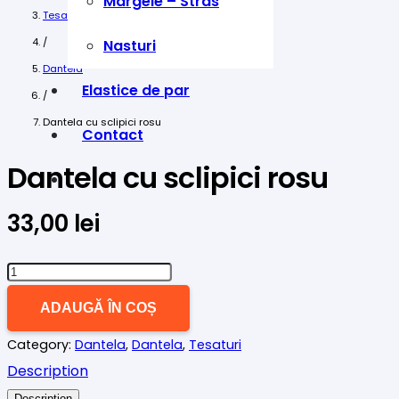
Margele – Stras
Tesaturi
/
Nasturi
Dantela
Elastice de par
/
Dantela cu sclipici rosu
Contact
Dantela cu sclipici rosu
33,00
lei
Cantitate
Dantela
ADAUGĂ ÎN COȘ
cu
Category:
Dantela
,
Dantela
,
Tesaturi
sclipici
Description
rosu
Description