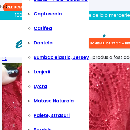
REDUCERI!
REDUCERI!
REDUCERI!
Captuseala
100% aici gasiti tot ce aveti nevoie de la o mercerie
Catifea
Dantela
LICHIDARI DE STOC – RE
Bumbac elastic, Jersey
produs
a fost ad
🔍
Lenjerii
Lycra
Matase Naturala
Paiete, strasuri
Perdele