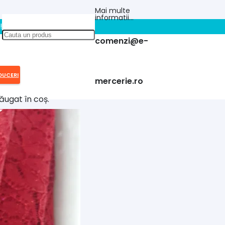
Mai multe
informatii…
!!
comenzi@e-
DUCERI
mercerie.ro
ăugat în coș.