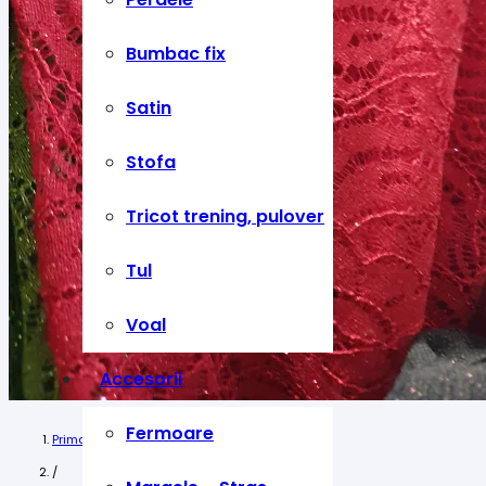
Bumbac fix
Satin
Stofa
Tricot trening, pulover
Tul
Voal
Accesorii
Fermoare
Prima pagină
/