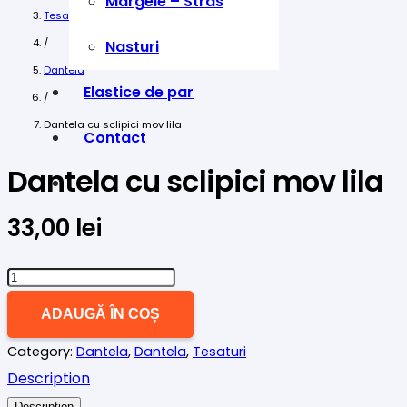
Margele – Stras
Tesaturi
/
Nasturi
Dantela
Elastice de par
/
Dantela cu sclipici mov lila
Contact
Dantela cu sclipici mov lila
33,00
lei
Cantitate
Dantela
ADAUGĂ ÎN COȘ
cu
Category:
Dantela
,
Dantela
,
Tesaturi
sclipici
Description
mov
Description