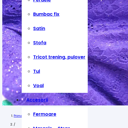
Bumbac fix
Satin
Stofa
Tricot trening, pulover
Tul
Voal
Accesorii
Fermoare
Prima pagină
/