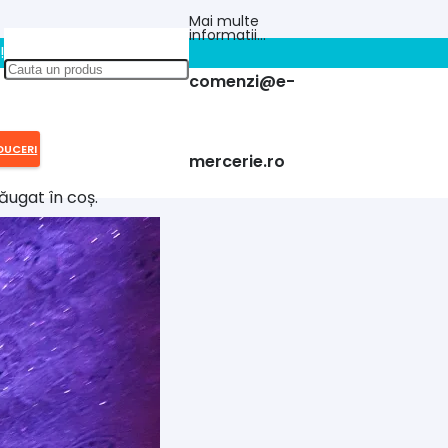
Mai multe
informatii…
!!
comenzi@e-
DUCERI
mercerie.ro
ăugat în coș.