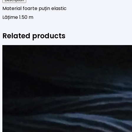
lila
Material foarte puțin elastic
Lățime 1.50 m
Related products