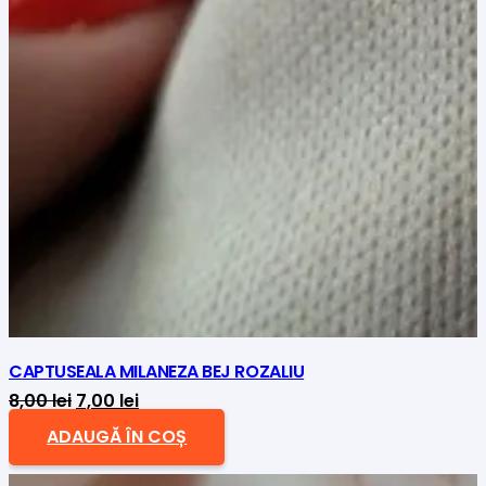
CAPTUSEALA MILANEZA BEJ ROZALIU
Prețul
Prețul
8,00
lei
7,00
lei
inițial
curent
ADAUGĂ ÎN COȘ
a
este: