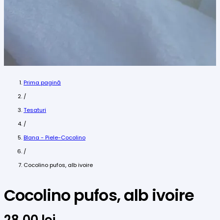
Prima pagină
/
Tesaturi
/
Blana - Piele-Cocolino
/
Cocolino pufos, alb ivoire
Cocolino pufos, alb ivoire
28,00
lei