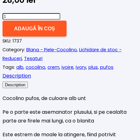
Cantitate
Cocolino
ADAUGĂ ÎN COȘ
pufos,
SKU:
1737
alb
Category:
Blana - Piele-Cocolino
,
Lichidare de stoc -
ivoire
Reduceri
,
Tesaturi
Tags:
alb
,
cocolino
,
crem
,
ivoire
,
ivory
,
plus
,
pufos
Description
Description
Cocolino pufos, de culoare alb unt
Pe o parte este asemanator plusului, si pe cealalta
parte are firele mai lungi, ca o blanita
Este estrem de moale la atingere, fiind potrivit