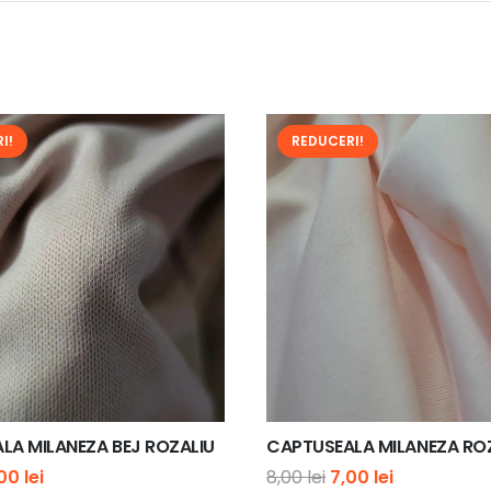
I!
REDUCERI!
LA MILANEZA BEJ ROZALIU
CAPTUSEALA MILANEZA RO
ețul
Prețul
Prețul
Prețul
,00
lei
8,00
lei
7,00
lei