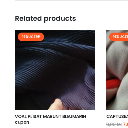
Related products
REDUCERI!
REDUCER
VOAL PLISAT MARUNT BLEUMARIN
CAPTUSEA
cupon
Pr
8,00
lei
7