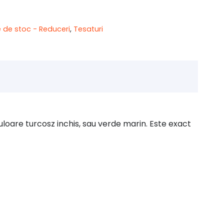
i.
e de stoc - Reduceri
,
Tesaturi
uloare turcosz inchis, sau verde marin. Este exact