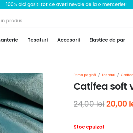
100% aici gasiti tot ce aveti nevoie de la o mercerie!!
anterie
Tesaturi
Accesorii
Elastice de par
Prima pagină
/
Tesaturi
/
Catife
Catifea soft
Prețul
24,00
lei
20,00
l
inițial
a
Stoc epuizat
fost: