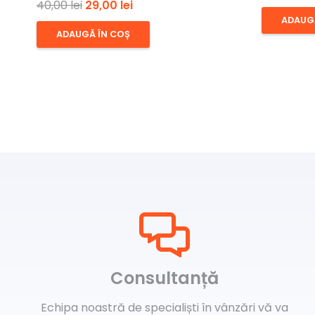
Prețul
Prețul
40,00
lei
29,00
lei
ini
ADAUG
inițial
curent
a
ADAUGĂ ÎN COȘ
a
este:
fo
fost:
29,00 lei.
8,
40,00 lei.
Consultanță
Echipa noastră de specialiști în vânzări vă va