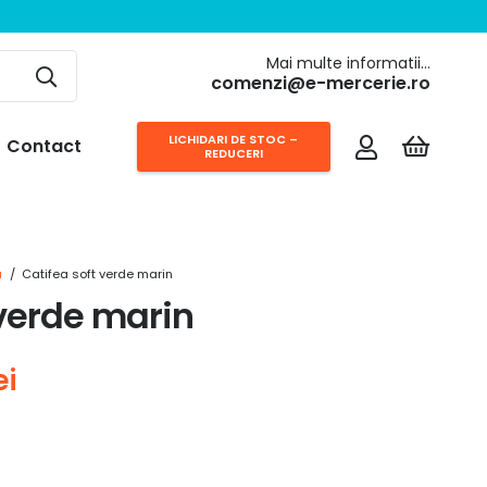
Mai multe informatii…
comenzi@e-mercerie.ro
LICHIDARI DE STOC –
Contact
REDUCERI
a
/
Catifea soft verde marin
 verde marin
Prețul
ei
curent
este:
20,00 lei.