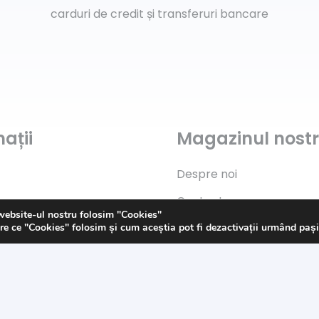
carduri de credit și transferuri bancare
ații
Magazinul nost
Despre noi
Contact
website-ul nostru folosim "Cookies"
Politica de „Cookies”
re ce "Cookies" folosim și cum aceștia pot fi dezactivații urmând paș
s
G.D.P.R.
Termeni și condiții