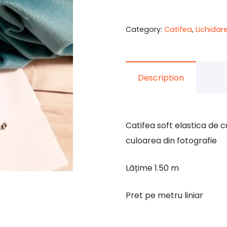
24,00 le
Category:
Catifea
,
Lichidar
Description
Catifea soft elastica de c
culoarea din fotografie
Lățime 1.50 m
Pret pe metru liniar