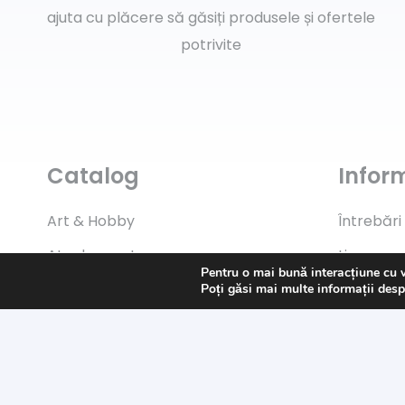
ajuta cu plăcere să găsiți produsele și ofertele
potrivite
Catalog
Inform
Art & Hobby
Întrebări
Ata de cusut
Livrare
Pentru o mai bună interacțiune cu 
Pasmanterie
Returns
Poți găsi mai multe informații desp
Tesaturi
Payment
Accesorii