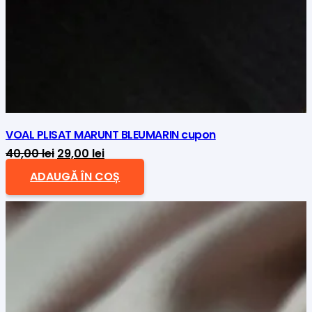
VOAL PLISAT MARUNT BLEUMARIN cupon
Prețul
Prețul
40,00
lei
29,00
lei
inițial
curent
ADAUGĂ ÎN COȘ
a
este:
fost:
29,00 lei.
40,00 lei.