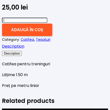
25,00
lei
Cantitate
Catifea
ADAUGĂ ÎN COȘ
soft
Category:
Catifea
,
Tesaturi
negru
Description
scris
mare
Description
Catifea pentru treninguri
Lățime 1.50 m
Preț pe metru liniar
Related products