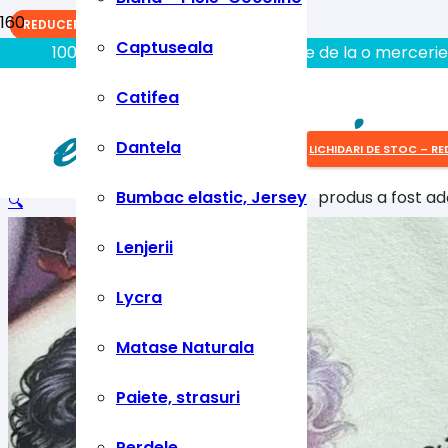
REDUCERI!
REDUCERI!
REDUCERI!
Captuseala
100% aici gasiti tot ce aveti nevoie de la o mercerie
Catifea
Dantela
LICHIDARI DE STOC – RE
Bumbac elastic, Jersey
produs
a fost ad
🔍
Lenjerii
Lycra
Matase Naturala
Paiete, strasuri
Perdele