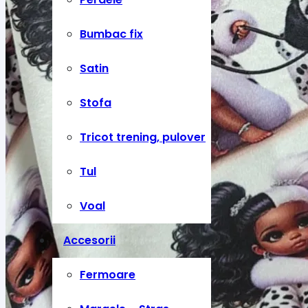
Bumbac fix
Satin
Stofa
Tricot trening, pulover
Tul
Voal
Accesorii
Fermoare