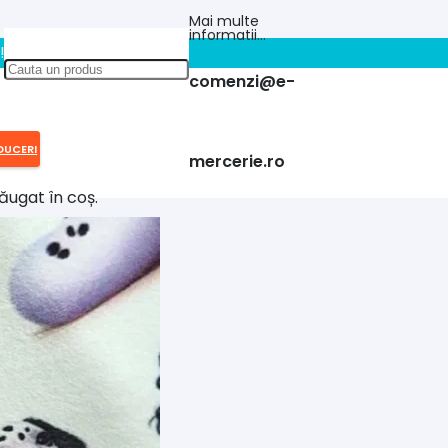
Mai multe
informatii…
!!
comenzi@e-
DUCERI
mercerie.ro
ăugat în coș.