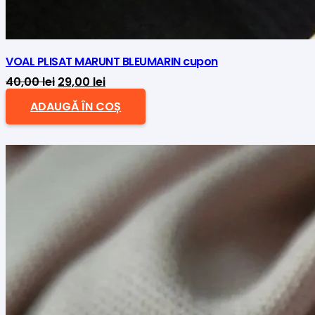
VOAL PLISAT MARUNT BLEUMARIN cupon
Prețul
Prețul
40,00
lei
29,00
lei
inițial
curent
ADAUGĂ ÎN COȘ
a
este:
fost:
29,00 lei.
40,00 lei.