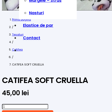
Margele – Stras
Nasturi
Prima pagină
Elastice de par
/
Tesaturi
Contact
/
Catifea
/
CATIFEA SOFT CRUELLA
CATIFEA SOFT CRUELLA
45,00
lei
Cantitate