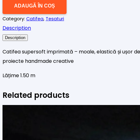
CATIFEA
ADAUGĂ ÎN COȘ
SOFT
Category:
Catifea
,
Tesaturi
CRUELLA
Description
Description
Catifea supersoft imprimată – moale, elastică și ușor de
proiecte handmade creative
Lățime 1.50 m
Related products