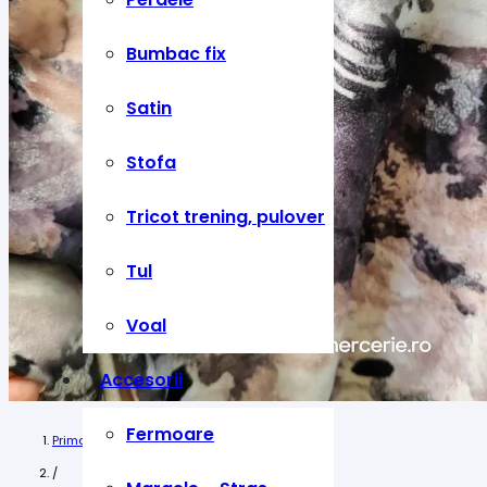
Bumbac fix
Satin
Stofa
Tricot trening, pulover
Tul
Voal
Accesorii
Fermoare
Prima pagină
/