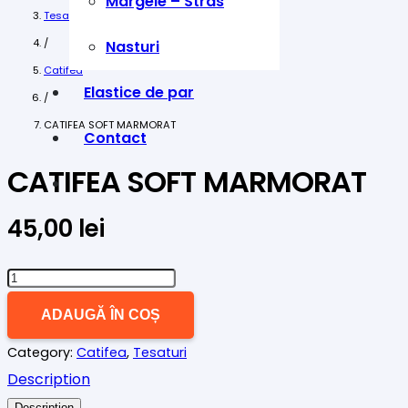
Margele – Stras
Tesaturi
/
Nasturi
Catifea
Elastice de par
/
CATIFEA SOFT MARMORAT
Contact
CATIFEA SOFT MARMORAT
45,00
lei
Cantitate
CATIFEA
ADAUGĂ ÎN COȘ
SOFT
Category:
Catifea
,
Tesaturi
MARMORAT
Description
Description