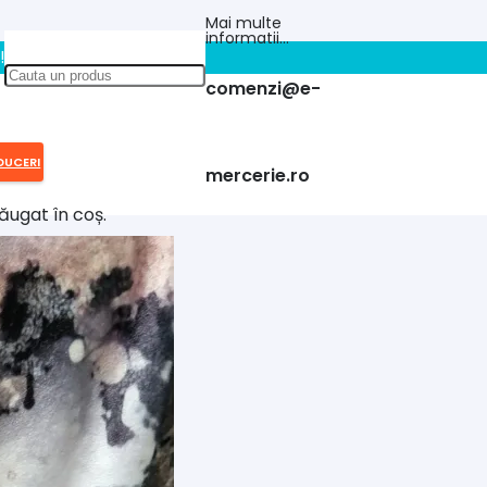
Mai multe
informatii…
!!
comenzi@e-
DUCERI
mercerie.ro
ăugat în coș.