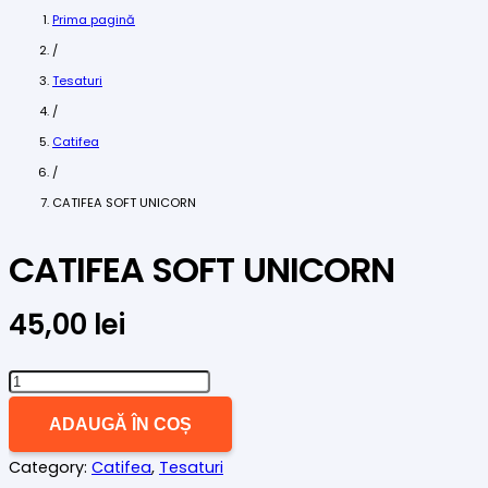
Prima pagină
/
Tesaturi
/
Catifea
/
CATIFEA SOFT UNICORN
CATIFEA SOFT UNICORN
45,00
lei
Cantitate
CATIFEA
ADAUGĂ ÎN COȘ
SOFT
Category:
Catifea
,
Tesaturi
UNICORN