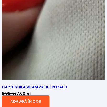
CAPTUSEALA MILANEZA BEJ ROZALIU
Prețul
Prețul
8,00
lei
7,00
lei
inițial
curent
ADAUGĂ ÎN COȘ
a
este: