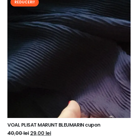
REDUCERI!
VOAL PLISAT MARUNT BLEUMARIN cupon
Prețul
Prețul
40,00
lei
29,00
lei