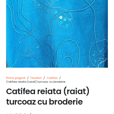
Prima pagină
/
Tesaturi
/
Catifea
/
Catifea reiata (raiat) turcoaz cu broderie
Catifea reiata (raiat)
turcoaz cu broderie