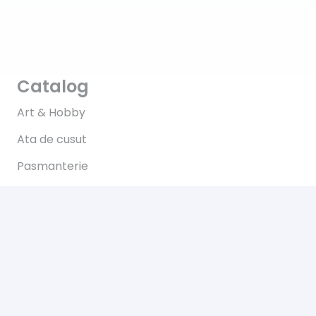
Catalog
Art & Hobby
Ata de cusut
Pasmanterie
Tesaturi
Accesorii
Informații
Întrebări
Livrare