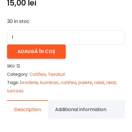
15,00
lei
30 în stoc
Cantitate
Catifea
reiata
ADAUGĂ ÎN COȘ
(raiat)
SKU:
12
turcoaz
Category:
Catifea
,
Tesaturi
cu
Tags:
broderie
,
bumbac
,
catifea
,
paiete
,
raiat
,
reiat
,
broderie
turcoaz
Description
Additional information