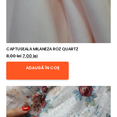
CAPTUSEALA MILANEZA ROZ QUARTZ
Prețul
Prețul
8,00
lei
7,00
lei
inițial
curent
ADAUGĂ ÎN COȘ
a
este:
fost:
7,00 lei.
8,00 lei.