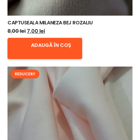
CAPTUSEALA MILANEZA BEJ ROZALIU
Prețul
Prețul
8,00
lei
7,00
lei
inițial
curent
ADAUGĂ ÎN COȘ
a
este:
fost:
7,00 lei.
8,00 lei.
REDUCERI!