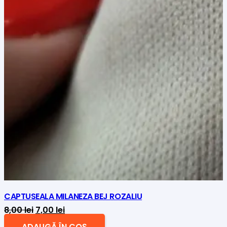
CAPTUSEALA MILANEZA BEJ ROZALIU
Prețul
Prețul
8,00
lei
7,00
lei
inițial
curent