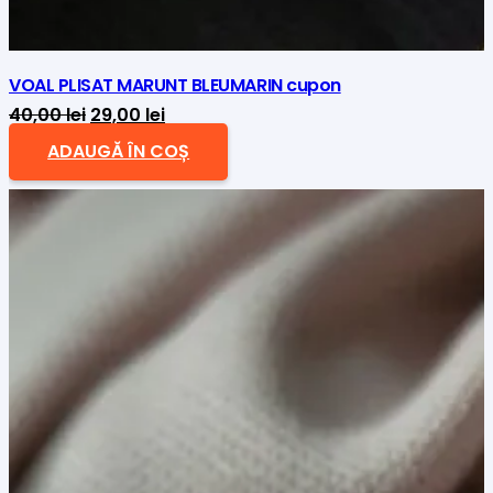
VOAL PLISAT MARUNT BLEUMARIN cupon
Prețul
Prețul
40,00
lei
29,00
lei
inițial
curent
ADAUGĂ ÎN COȘ
a
este:
fost:
29,00 lei.
40,00 lei.