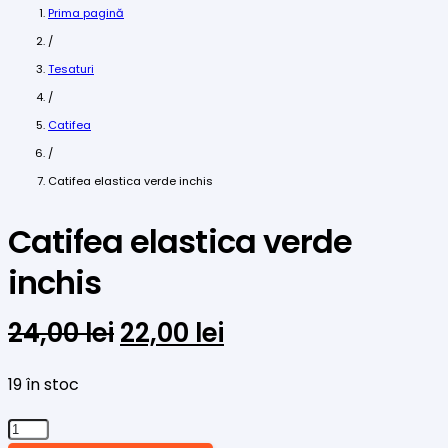
Prima pagină
/
Tesaturi
/
Catifea
/
Catifea elastica verde inchis
Catifea elastica verde
inchis
Prețul
Prețul
24,00
lei
22,00
lei
inițial
curent
a
este:
19 în stoc
fost:
22,00 lei.
Cantitate
24,00 lei.