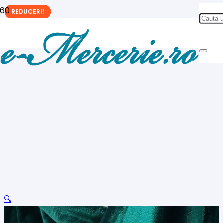
REDUCERI!
REDUCERI!
REDUCERI!
🔍