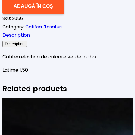
Catifea
ADAUGĂ ÎN COȘ
elastica
SKU:
2056
verde
Category:
Catifea
,
Tesaturi
inchis
Description
Description
Catifea elastica de culoare verde inchis
Latime 1,50
Related products