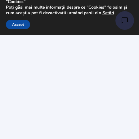
"Cookies"
Poți găsi mai multe informații despre ce "Cookies" folosim și
Tesaturi
cum aceștia pot fi dezactivații urmând pașii din
Setări
.
Accesorii
Accept
Informații
Întrebări
Livrare
Returns
Payments
Magazinul nostru
Despre noi
Contact
Politica de „Cookies”