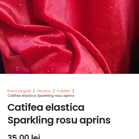
Prima pagină
/
Tesaturi
/
Catifea
/
Catifea elastica Sparkling rosu aprins
Catifea elastica
Sparkling rosu aprins
35,00
lei