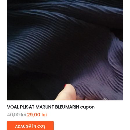
VOAL PLISAT MARUNT BLEUMARIN cupon
Prețul
Prețul
40,00
lei
29,00
lei
inițial
curent
ADAUGĂ ÎN COȘ