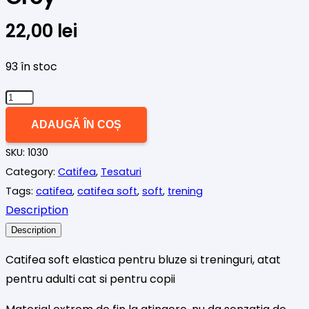
22,00
lei
93 în stoc
Cantitate
Catifea
ADAUGĂ ÎN COȘ
elastica
SKU:
1030
soft
Category:
Catifea
,
Tesaturi
Pearl
Tags:
catifea
,
catifea soft
,
soft
,
trening
Grey
Description
Description
Catifea soft elastica pentru bluze si treninguri, atat
pentru adulti cat si pentru copii