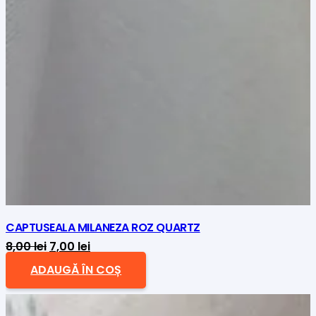
CAPTUSEALA MILANEZA ROZ QUARTZ
Prețul
Prețul
8,00
lei
7,00
lei
inițial
curent
ADAUGĂ ÎN COȘ
a
este:
fost:
7,00 lei.