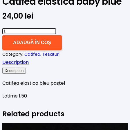
Catifea elastica baby blue
24,00
lei
Cantitate
Catifea
ADAUGĂ ÎN COȘ
elastica
Category:
Catifea
,
Tesaturi
baby
Description
blue
Description
Catifea elastica bleu pastel
Latime 1.50
Related products