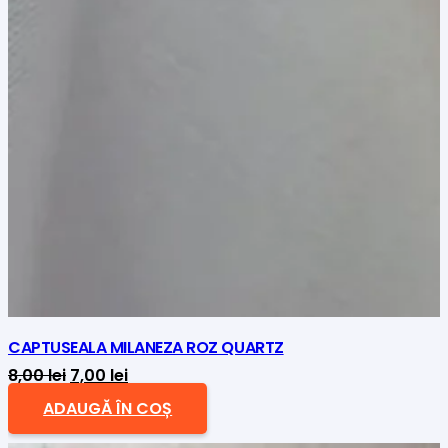
CAPTUSEALA MILANEZA ROZ QUARTZ
Prețul
Prețul
8,00
lei
7,00
lei
inițial
curent
ADAUGĂ ÎN COȘ
a
este: