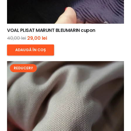
VOAL PLISAT MARUNT BLEUMARIN cupon
Prețul
Prețul
40,00
lei
29,00
lei
inițial
curent
ADAUGĂ ÎN COȘ
a
este:
fost:
29,00 lei.
REDUCERI!
40,00 lei.