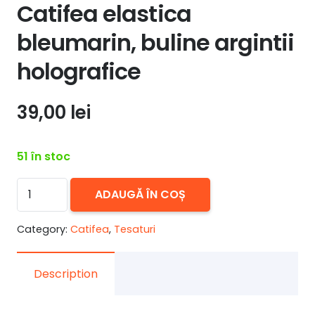
Catifea elastica
bleumarin, buline argintii
holografice
39,00
lei
51 în stoc
Cantitate
ADAUGĂ ÎN COȘ
Catifea
elastica
Category:
Catifea
,
Tesaturi
bleumarin,
buline
Description
argintii
holografice