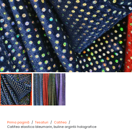
Prima pagină
/
Tesaturi
/
Catifea
/
Catifea elastica bleumarin, buline argintii holografice