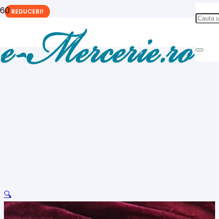
REDUCERI!
REDUCERI!
REDUCERI!
🔍