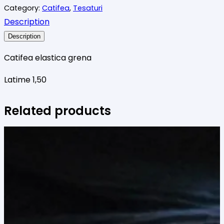
24,00 lei.
Category:
Catifea
,
Tesaturi
Description
Description
Catifea elastica grena
Latime 1,50
Related products