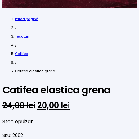
Prima pagină
/
Tesaturi
/
Catifea
/
Catifea elastica grena
Catifea elastica grena
Prețul
Prețul
24,00
lei
20,00
lei
inițial
curent
a
este:
Stoc epuizat
fost:
20,00 lei.
SKU:
2062