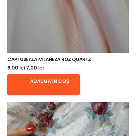
CAPTUSEALA MILANEZA ROZ QUARTZ
Prețul
Prețul
8,00
lei
7,00
lei
inițial
curent
ADAUGĂ ÎN COȘ
a
este:
fost:
7,00 lei.
8,00 lei.