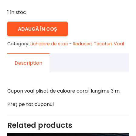
inițial
curent
a
este:
1 în stoc
fost:
55,00 lei.
60,00 lei.
Cantitate
ADAUGĂ ÎN COȘ
Voal
plisat
Category:
Lichidare de stoc - Reduceri
,
Tesaturi
,
Voal
corai
3
Description
mcupon
Cupon voal plisat de culoare corai, lungime 3 m
Preț pe tot cuponul
Related products