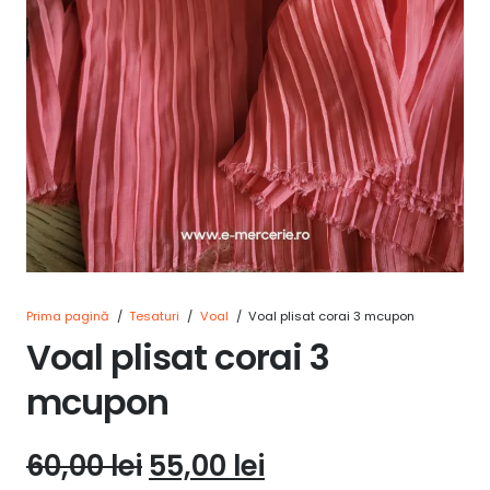
Prima pagină
/
Tesaturi
/
Voal
/
Voal plisat corai 3 mcupon
Voal plisat corai 3
mcupon
Prețul
Prețul
60,00
lei
55,00
lei