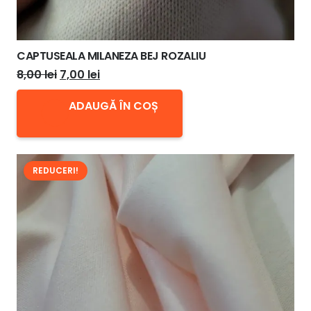
CAPTUSEALA MILANEZA BEJ ROZALIU
Prețul
Prețul
8,00
lei
7,00
lei
inițial
curent
ADAUGĂ ÎN COȘ
a
este:
fost:
7,00 lei.
8,00 lei.
REDUCERI!