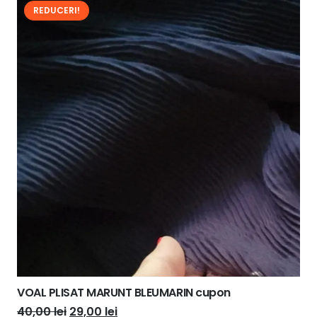
REDUCERI!
VOAL PLISAT MARUNT BLEUMARIN cupon
Prețul
Prețul
40,00
lei
29,00
lei